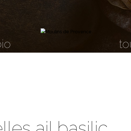
bio
to
lles ail basilic