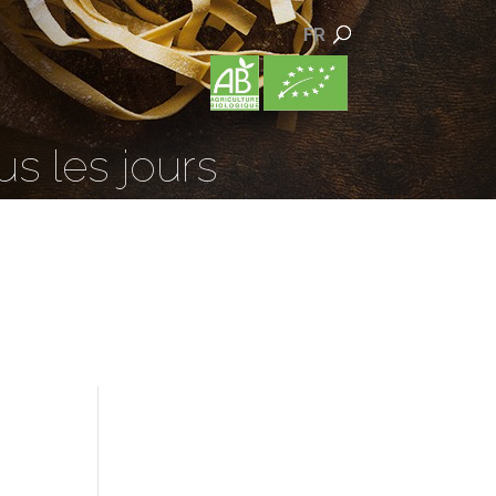
FR
us les jours