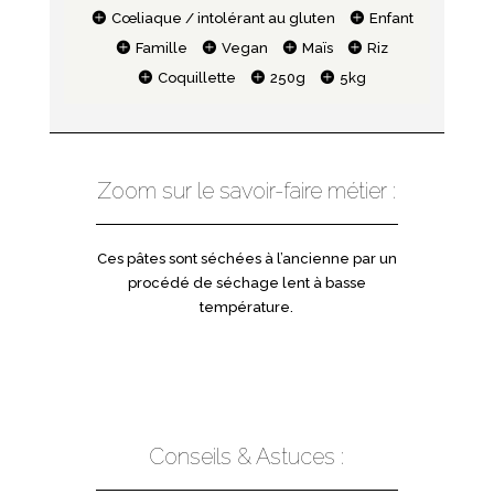
Cœliaque / intolérant au gluten
Enfant
Famille
Vegan
Maïs
Riz
Coquillette
250g
5kg
Zoom sur le savoir-faire métier :
Ces pâtes sont séchées à l’ancienne par un
procédé de séchage lent à basse
température.
Conseils & Astuces :