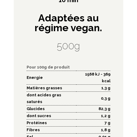
Adaptées au
régime vegan.
500g
Pour 100g de produit
1568 kJ - 369
Energie
kcal
Matières grasses
1,3 g
dont acides gras
0,3 g
saturés
Glucides
82,3 g
dont sucres
1,2 g
Protéines
7 g
Fibres
1,8 g
Sel
0,01 g