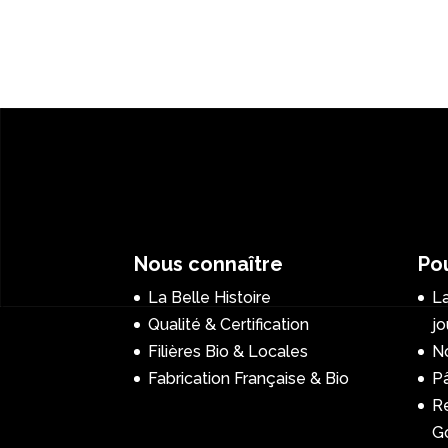
Nous connaître
Pou
La Belle Histoire
La
Qualité & Certification
jo
Filières Bio & Locales
No
Fabrication Française & Bio
P
R
G