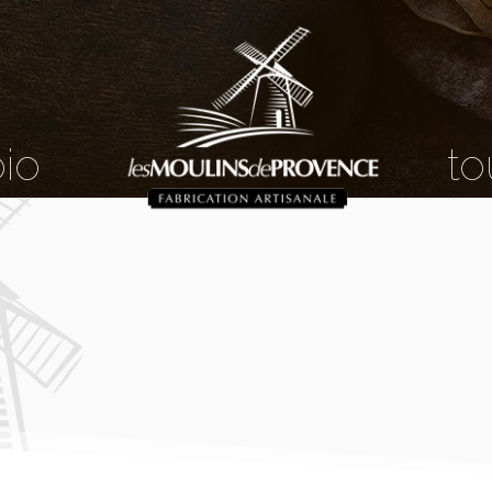
bio
to