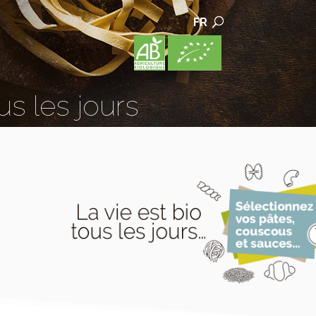
FR
us les jours