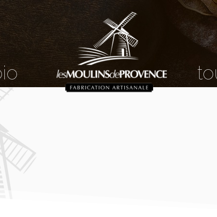
bio
to