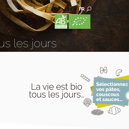
FR
us les jours