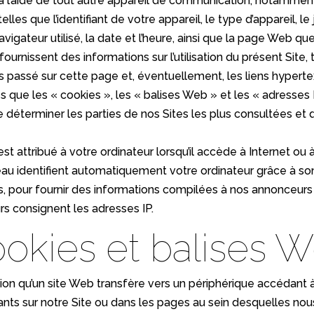
 à l’aide de tout autre appareil de communication, notamme
les que l’identifiant de votre appareil, le type d’appareil, le
navigateur utilisé, la date et l’heure, ainsi que la page Web 
ournissent des informations sur l’utilisation du présent Site,
 passé sur cette page et, éventuellement, les liens hyperte
es que les « cookies », les « balises Web » et les « adresses 
déterminer les parties de nos Sites les plus consultées et d’
t attribué à votre ordinateur lorsqu’il accède à Internet ou 
au identifient automatiquement votre ordinateur grâce à so
, pour fournir des informations compilées à nos annonceurs et 
rs consignent les adresses IP.
okies et balises 
ion qu’un site Web transfère vers un périphérique accédant 
ants sur notre Site ou dans les pages au sein desquelles nou