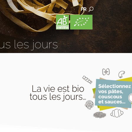
FR
us les jours