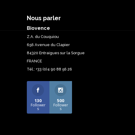
Nous parler
Biovence
Z.A. du Couquiou
656 Avenue du Clapier
84320 Entraigues sur la Sorgue
FRANCE
Tél.: +33 (0)4 90 88 56 26
130
500
Follower
Follower
s
s