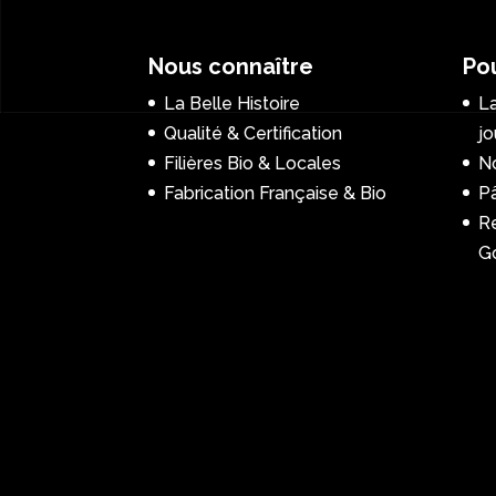
Nous connaître
Pou
La Belle Histoire
La
Qualité & Certification
jo
Filières Bio & Locales
No
Fabrication Française & Bio
P
R
G