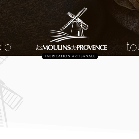
bio
to