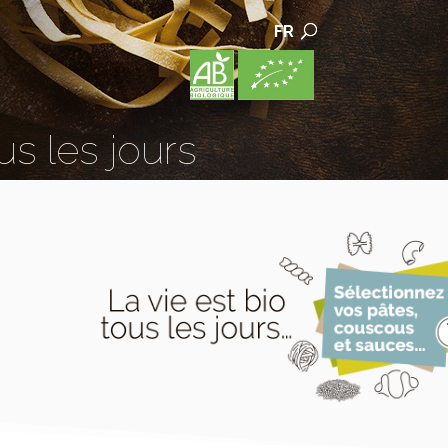
FR
us les jours