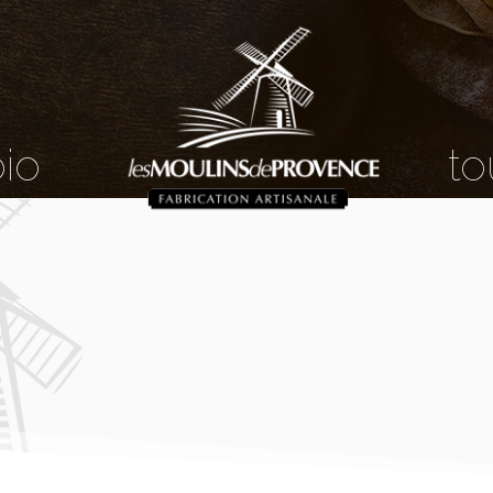
bio
to