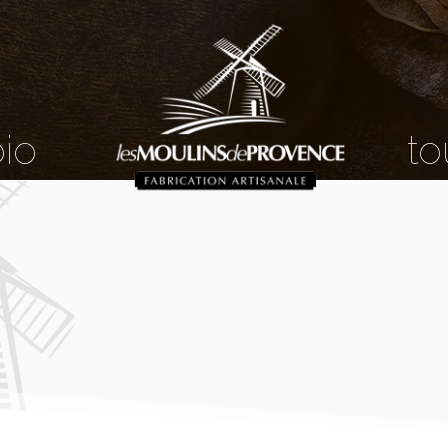
bio
to