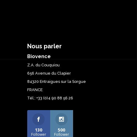
Nous parler
Biovence
Z.A. du Couquiou
656 Avenue du Clapier
84320 Entraigues sur la Sorgue
FRANCE
Tél.: +33 (0)4 90 88 56 26
130
500
Follower
Follower