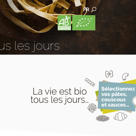
FR
us les jours