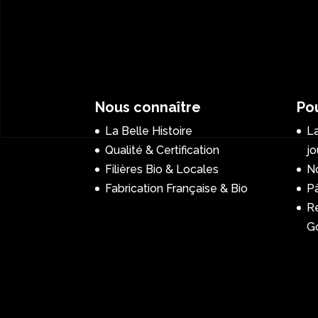
Nous connaître
Pou
La Belle Histoire
La
Qualité & Certification
jo
Filières Bio & Locales
No
Fabrication Française & Bio
P
R
G