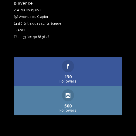
Biovence
Z.A. du Couquiou
656 Avenue du Clapier
84320 Entraigues sur la Sorgue
FRANCE
Tél.: +33 (0)4 90 88 56 26
130
Followers
500
Followers