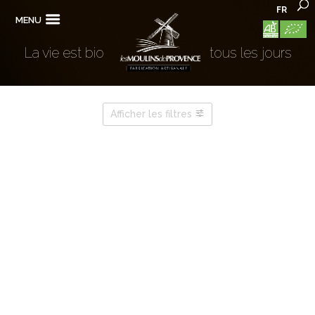
FR
MENU
La vie est bio
tous les jours
Afficher les filtres
FAMILLES DES PÂTES
MON BIEN-ÊTRE...
VOUS ÊTES ?
CÉRÉALES & LÉGUMINEUSES