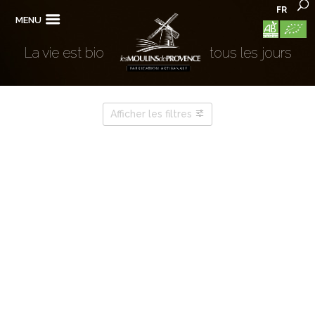
FR
MENU
La vie est bio
tous les jours
Afficher les filtres
FAMILLES DES PÂTES
MON BIEN-ÊTRE...
VOUS ÊTES ?
CÉRÉALES & LÉGUMINEUSES