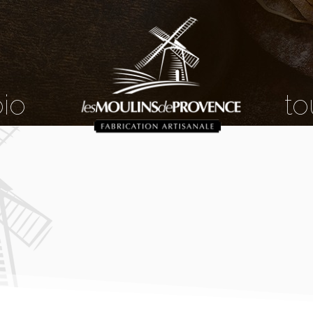
bio
to