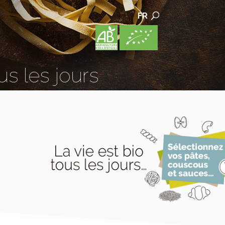
FR
us les jours