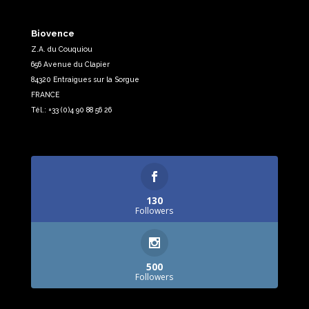
Biovence
Z.A. du Couquiou
656 Avenue du Clapier
84320 Entraigues sur la Sorgue
FRANCE
Tél.: +33 (0)4 90 88 56 26
130
Followers
500
Followers