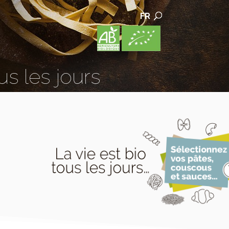
FR
us les jours