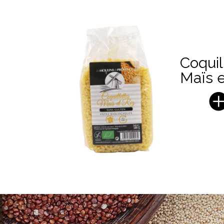
Coquil
Maïs e