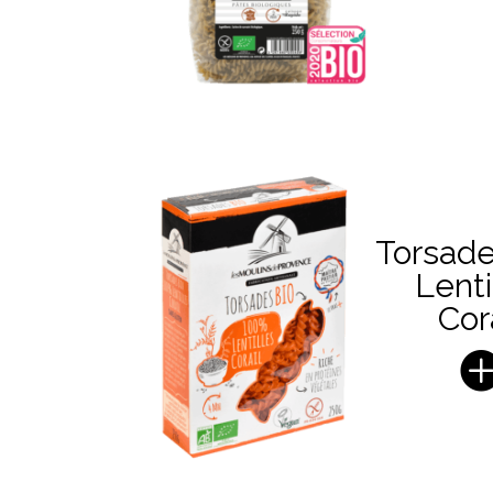
Torsad
Lenti
Cor