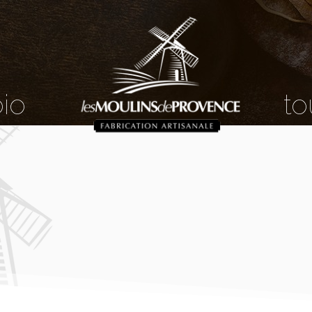
bio
to