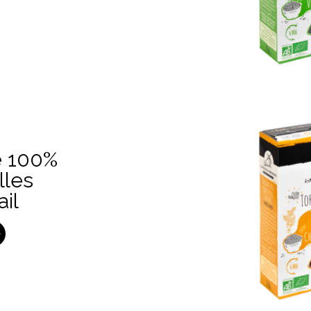
e 100%
lles
ail