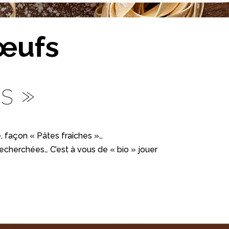
 œufs
s »
té, façon « Pâtes fraîches »…
echerchées… C’est à vous de « bio » jouer