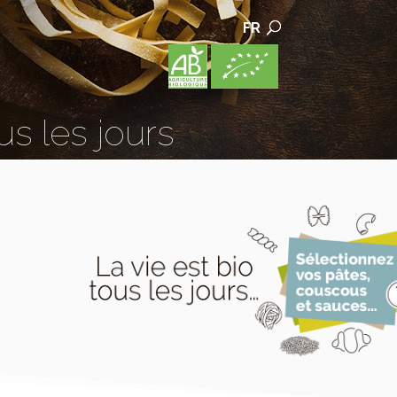
FR
us les jours