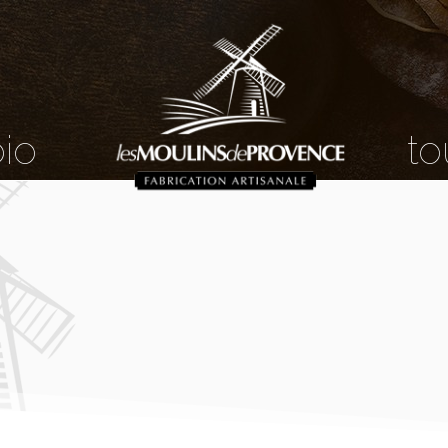
bio
to