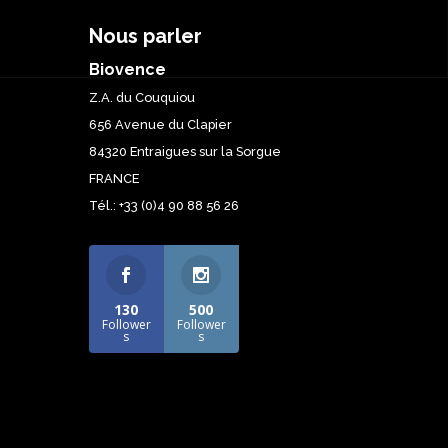
Nous parler
Biovence
Z.A. du Couquiou
656 Avenue du Clapier
84320 Entraigues sur la Sorgue
FRANCE
Tél.: +33 (0)4 90 88 56 26
130
500
Follower
Follower
s
s