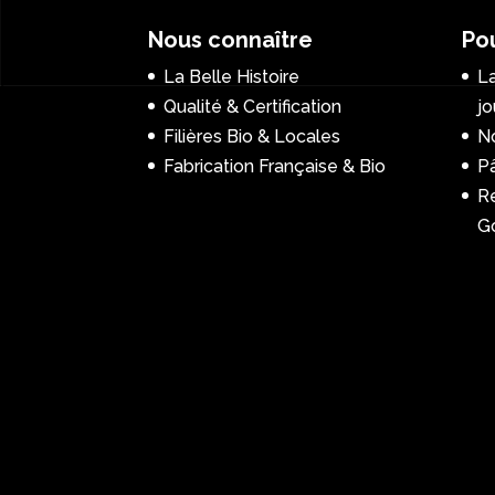
Nous connaître
Pou
La Belle Histoire
La
Qualité & Certification
jo
Filières Bio & Locales
No
Fabrication Française & Bio
P
R
G