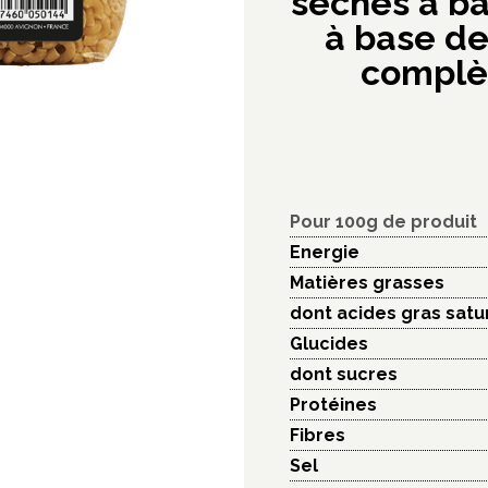
séchés à b
à base d
complèt
Pour 100g de produit
Energie
Matières grasses
dont acides gras satu
Glucides
dont sucres
Protéines
Fibres
Sel