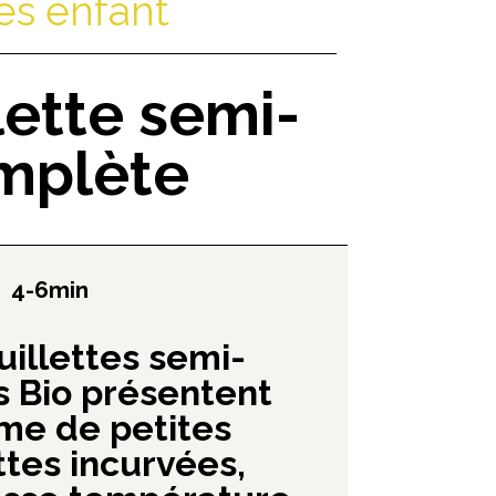
es enfant
lette semi-
mplète
4-6min
illettes semi-
 Bio présentent
me de petites
ttes incurvées,