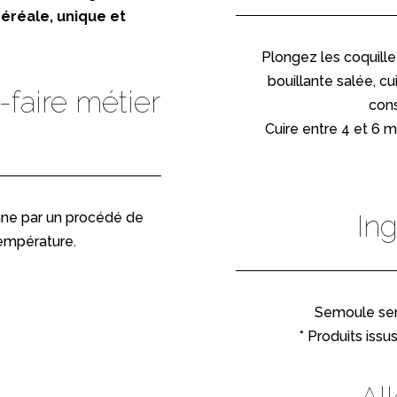
éréale, unique et
.
Plongez les coquill
bouillante salée, c
-faire métier
cons
Cuire entre 4 et 6 
nne par un procédé de
Ing
empérature.
Semoule sem
* Produits issus