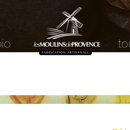
bio
to