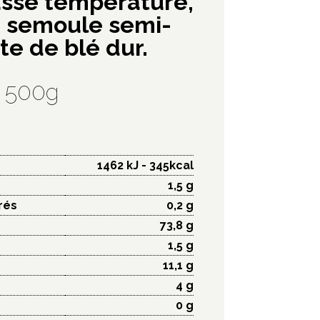
asse température,
e semoule semi-
e de blé dur.
500g
1462 kJ - 345kcal
1,5 g
rés
0,2 g
73,8 g
1,5 g
11,1 g
4 g
0 g