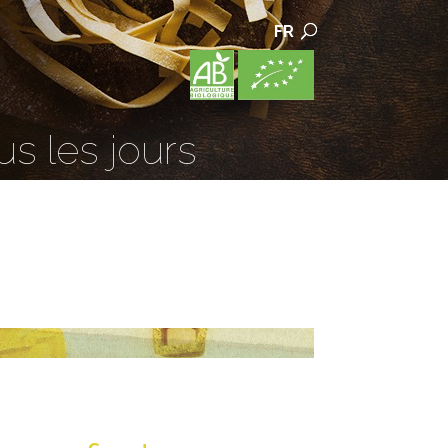
FR
us les jours