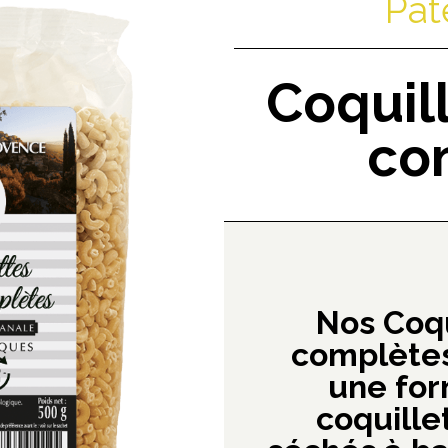
Pât
Coquil
co
Nos Coqu
complètes
une for
coquille