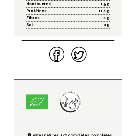
dont sucres
1,5 g
Protéines
11,1 g
Fibres
4 g
Sel
0 g
Pâtes natures, 1/2 complètes, complètes