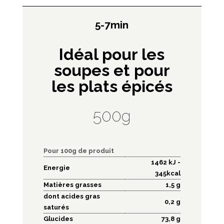
5-7min
Idéal pour les
soupes et pour
les plats épicés
500g
Pour 100g de produit
1462 kJ -
Energie
345kcal
Matières grasses
1,5 g
dont acides gras
0,2 g
saturés
Glucides
73,8 g