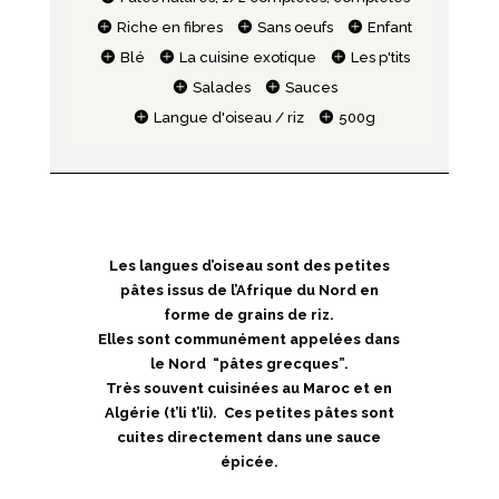
Riche en fibres
Sans oeufs
Enfant
Blé
La cuisine exotique
Les p'tits
Salades
Sauces
Langue d'oiseau / riz
500g
Les langues d’oiseau sont des petites
pâtes issus de l’Afrique du Nord en
forme de grains de riz.
Elles sont communément appelées dans
le Nord “pâtes grecques”.
Très souvent cuisinées au Maroc et en
Algérie (t’li t’li). Ces petites pâtes sont
cuites directement dans une sauce
épicée.