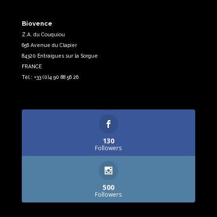
Biovence
Z.A. du Couquiou
656 Avenue du Clapier
84320 Entraigues sur la Sorgue
FRANCE
Tél.: +33 (0)4 90 88 56 26
130
Followers
500
Followers