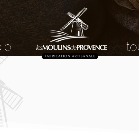
bio
to