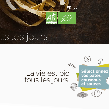
FR
us les jours