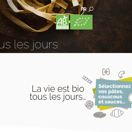
FR
us les jours