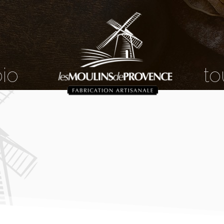
bio
to