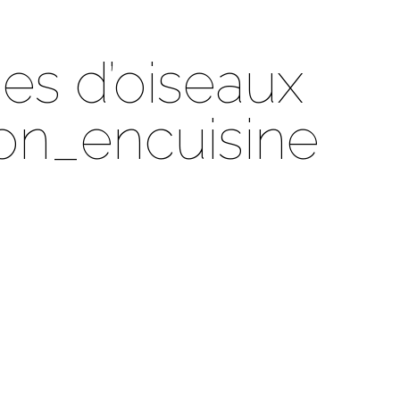
es d’oiseaux
on_encuisine