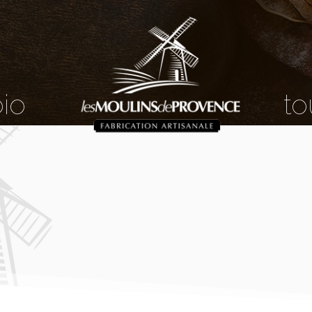
bio
to