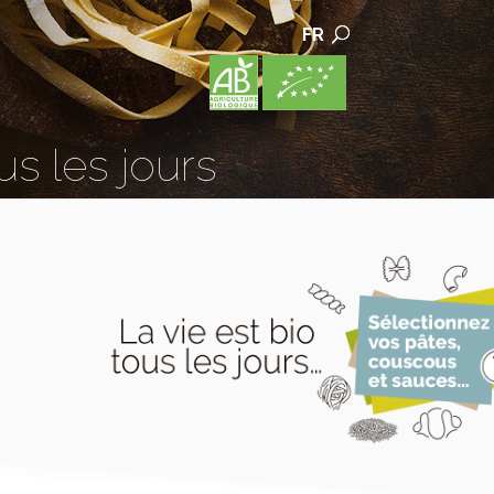
FR
us les jours