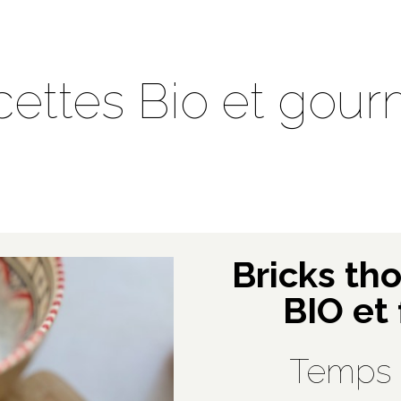
cettes Bio et gou
Bricks th
BIO et
Temps 