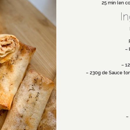
25 min (en c
I
– 
– 1
– 230g de
Sauce tom
–