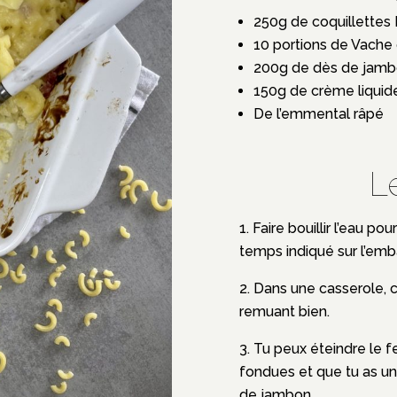
250g de coquillettes
10 portions de Vache q
200g de dès de jam
150g de crème liquid
De l’emmental râpé
L
Faire bouillir l’eau pou
temps indiqué sur l’emb
Dans une casserole, ch
remuant bien.
Tu peux éteindre le f
fondues et que tu as u
de jambon