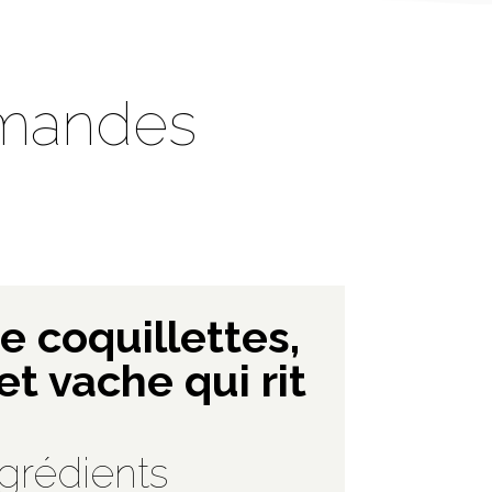
rmandes
e coquillettes,
t vache qui rit
ngrédients