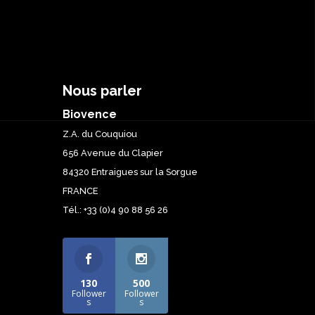
Nous parler
Biovence
Z.A. du Couquiou
656 Avenue du Clapier
84320 Entraigues sur la Sorgue
FRANCE
Tél.: +33 (0)4 90 88 56 26
130
500
Follower
Follower
s
s