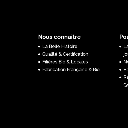
Nous connaître
Pou
La Belle Histoire
La
Qualité & Certification
jo
Filières Bio & Locales
No
Fabrication Française & Bio
P
R
G