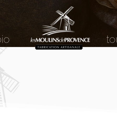
bio
to