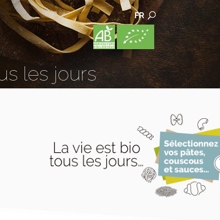
FR
us les jours