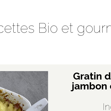
cettes Bio et gou
Gratin d
jambon e
I