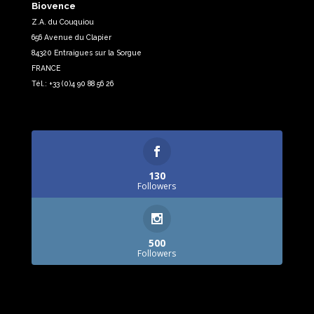
Biovence
Z.A. du Couquiou
656 Avenue du Clapier
84320 Entraigues sur la Sorgue
FRANCE
Tél.: +33 (0)4 90 88 56 26
130
Followers
500
Followers