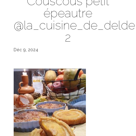
Couscous petit
épeautre
@la_cuisine_de_delde
2
Déc 9, 2024