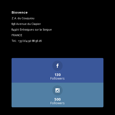
Biovence
Z.A. du Couquiou
656 Avenue du Clapier
84320 Entraigues sur la Sorgue
FRANCE
Tél.: +33 (0)4 90 88 56 26
130
Followers
500
Followers