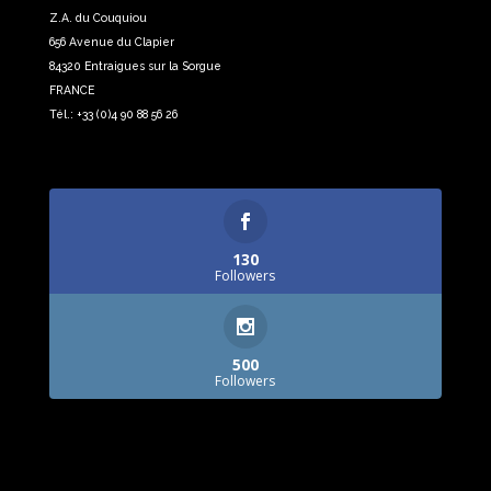
Z.A. du Couquiou
656 Avenue du Clapier
84320 Entraigues sur la Sorgue
FRANCE
Tél.: +33 (0)4 90 88 56 26
130
Followers
500
Followers