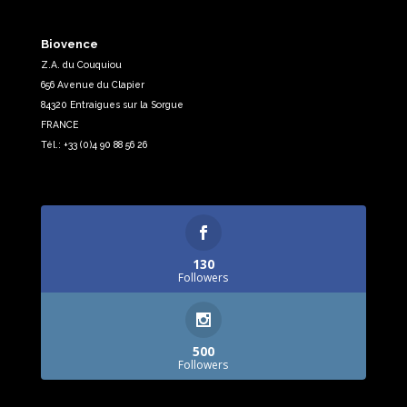
Biovence
Z.A. du Couquiou
656 Avenue du Clapier
84320 Entraigues sur la Sorgue
FRANCE
Tél.: +33 (0)4 90 88 56 26
130
Followers
500
Followers