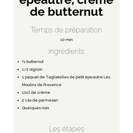
de butternut
Temps de préparation
10 min
Ingrédients
½ butternut
1/2 oignon
1 paquet de
Tagliatelles de petit épeautre Les
Moulins de Provence
10cl de crème
2 càs de parmesan
Quelques noix
Les étapes