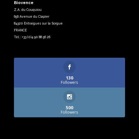
Biovence
Z.A. du Couquiou
656 Avenue du Clapier
84320 Entraigues sur la Sorgue
FRANCE
Tél.: +33 (0)4 90 88 56 26
130
Followers
500
Followers