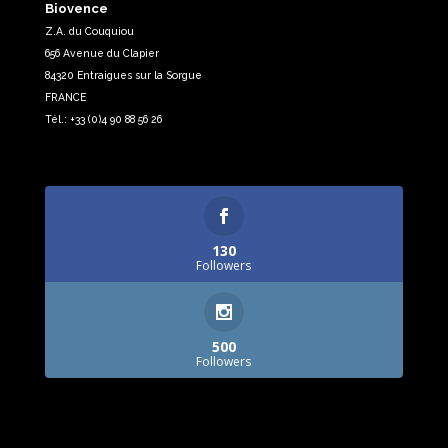
Biovence
Z.A. du Couquiou
656 Avenue du Clapier
84320 Entraigues sur la Sorgue
FRANCE
Tél.: +33 (0)4 90 88 56 26
130
Followers
500
Followers