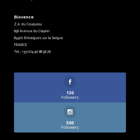
Biovence
Z.A. du Couquiou
656 Avenue du Clapier
84320 Entraigues sur la Sorgue
FRANCE
Tél.: +33 (0)4 90 88 56 26
130
Followers
500
Followers