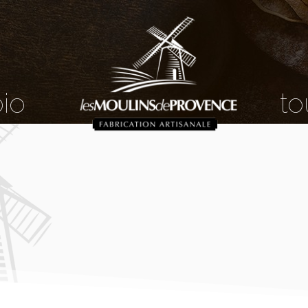
bio
to