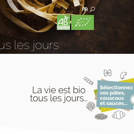
FR
us les jours