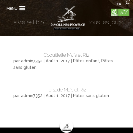
FR
MENU
La vie est bio
tous les jours
Coquillette Maïs et Riz
par
admin7352
|
Août 1, 2017
|
Pâtes enfant
,
Pâtes
sans gluten
Torsade Maïs et Riz
par
admin7352
|
Août 1, 2017
|
Pâtes sans gluten