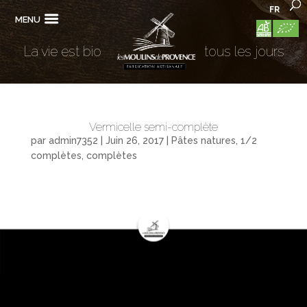
FR
MENU
La vie est bio
tous les jours
Vermicelle semi-complète
par
admin7352
|
Juin 26, 2017
|
Pâtes natures, 1/2
complètes, complètes