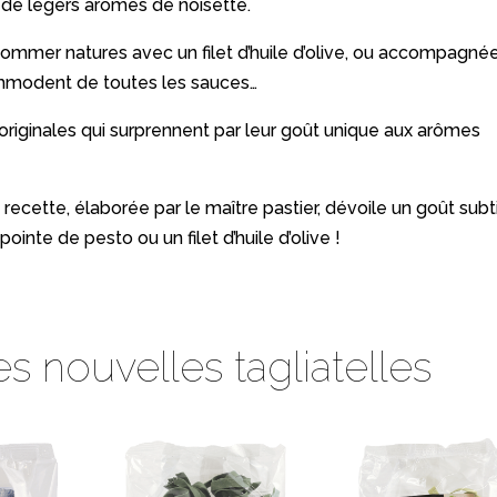
ar de légers arômes de noisette.
sommer natures avec un filet d’huile d’olive, ou accompagné
commodent de toutes les sauces…
 originales qui surprennent par leur goût unique aux arômes
 recette, élaborée par le maître pastier, dévoile un goût subti
pointe de pesto ou un filet d’huile d’olive !
 nouvelles tagliatelles