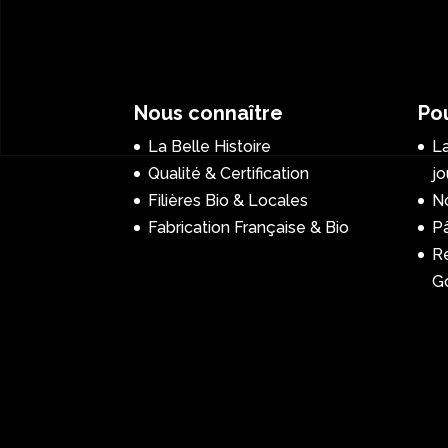
Nous connaître
Pou
La Belle Histoire
La
Qualité & Certification
jo
Filières Bio & Locales
No
Fabrication Française & Bio
P
R
G