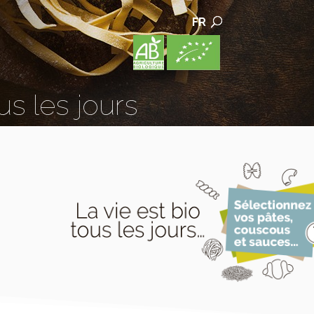
FR
us les jours