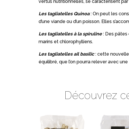
vertus nutritionnelles, se caractérisent p
Les tagliatelles Quinoa
: On peut les con
d’une viande ou d’un poisson. Elles s’ac
Les tagliatelles à la spiruli
ne
: Des pâtes
marins et chlorophylliens.
Les tagliatelles ail basilic
: cette nouvelle
équilibré, que l’on pourra relever avec une 
Découvrez ces