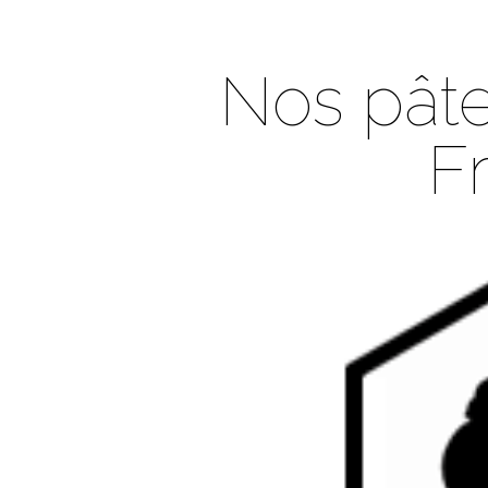
Nos pât
F