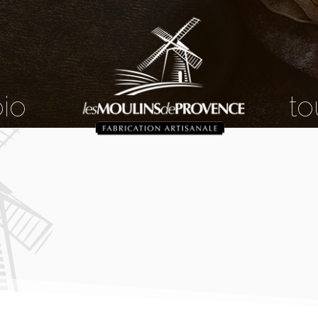
bio
to