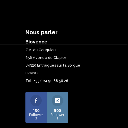
Nous parler
Biovence
Z.A. du Couquiou
656 Avenue du Clapier
84320 Entraigues sur la Sorgue
FRANCE
Tél.: +33 (0)4 90 88 56 26
130
500
Follower
Follower
s
s