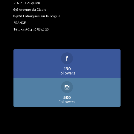
Z.A. du Couquiou
656 Avenue du Clapier
84320 Entraigues sur la Sorgue
FRANCE
Tél.: +33 (0)4 90 88 56 26
130
Followers
500
Followers