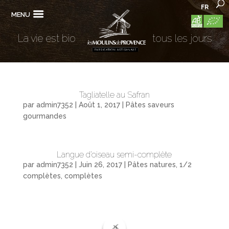
FR
MENU
La vie est bio
tous les jours
Tagliatelle au Safran
par
admin7352
|
Août 1, 2017
|
Pâtes saveurs
gourmandes
Langue d’oiseau semi-complète
par
admin7352
|
Juin 26, 2017
|
Pâtes natures, 1/2
complètes, complètes