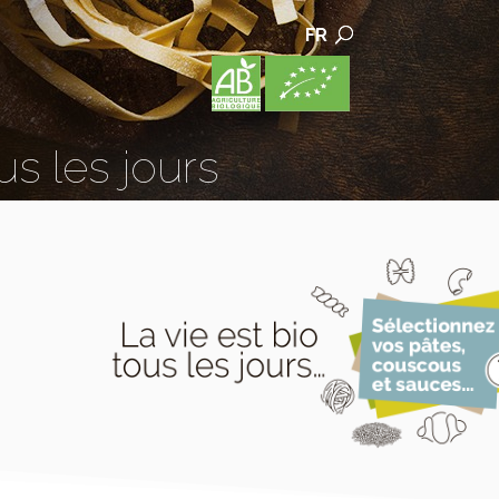
FR
us les jours