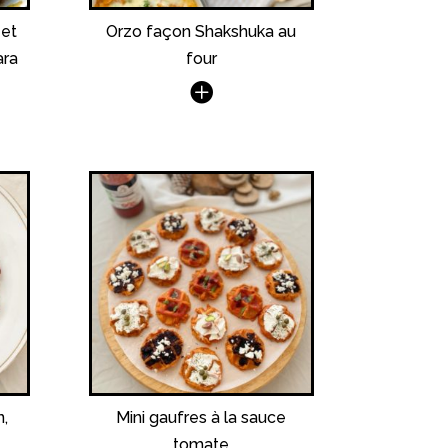
 et
Orzo façon Shakshuka au
ara
four
,
Mini gaufres à la sauce
tomate