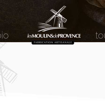
bio
to