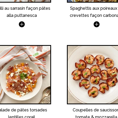
illi au sarrasin façon pâtes
Spaghettis aux poireaux
alla puttanesca
crevettes façon carbon
alade de pâtes torsades
Coupelles de saucisson
lentilles corail
tomate & mozzarella