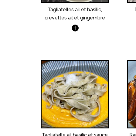
Tagliatelles ail et basilic,
crevettes ail et gingembre
Tagliatelle ail basilic et sauce
Ra