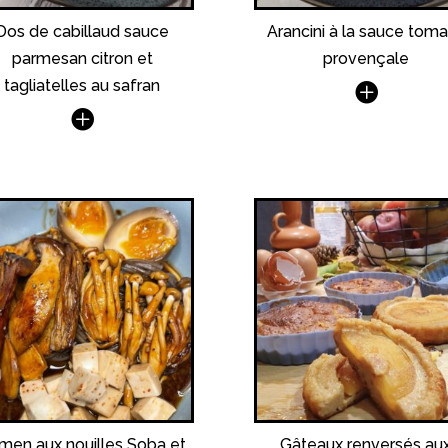
Dos de cabillaud sauce
Arancini à la sauce tom
parmesan citron et
provençale
tagliatelles au safran
men aux nouilles Soba et
Gâteaux renversés au