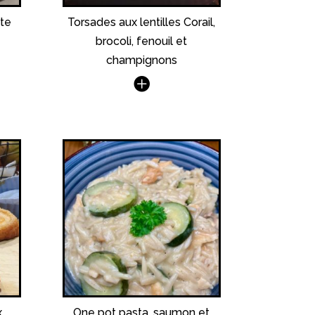
ate
Torsades aux lentilles Corail,
brocoli, fenouil et
champignons
x
One pot pasta, saumon et