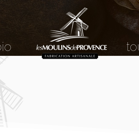
bio
to