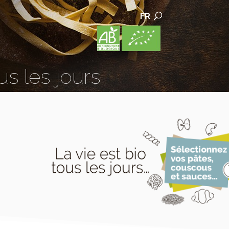
FR
us les jours