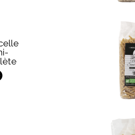
celle
i-
lète