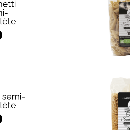
etti
i-
lète
 semi-
lète