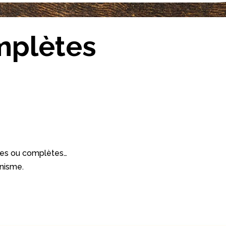
mplètes
ètes ou complètes…
anisme.