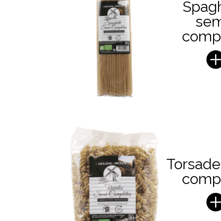
Spagh
sem
comp
Torsade
comp