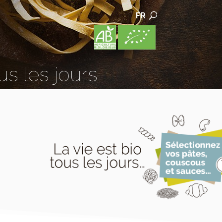
FR
us les jours