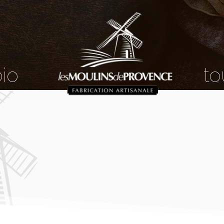
bio
to