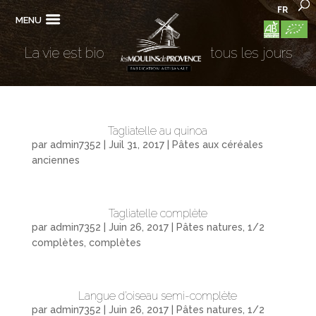
FR
MENU
La vie est bio
tous les jours
Tagliatelle au quinoa
par
admin7352
|
Juil 31, 2017
|
Pâtes aux céréales
anciennes
Tagliatelle complète
par
admin7352
|
Juin 26, 2017
|
Pâtes natures, 1/2
complètes, complètes
Langue d’oiseau semi-complète
par
admin7352
|
Juin 26, 2017
|
Pâtes natures, 1/2